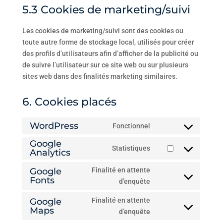
5.3 Cookies de marketing/suivi
Les cookies de marketing/suivi sont des cookies ou
toute autre forme de stockage local, utilisés pour créer
des profils d’utilisateurs afin d’afficher de la publicité ou
de suivre l’utilisateur sur ce site web ou sur plusieurs
sites web dans des finalités marketing similaires.
6. Cookies placés
WordPress
Fonctionnel
Consent
Google
to
Statistiques
Analytics
Consent
service
to
wordpress
Google
Finalité en attente
service
Fonts
Consent
d’enquête
google-
to
analytics
Google
Finalité en attente
service
Maps
Consent
d’enquête
google-